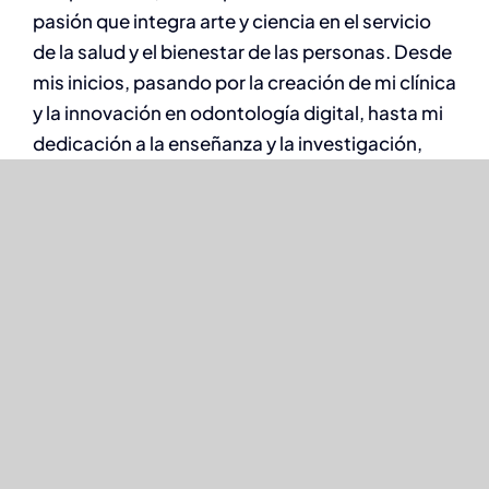
pasión que integra arte y ciencia en el servicio
de la salud y el bienestar de las personas. Desde
mis inicios, pasando por la creación de mi clínica
y la innovación en odontología digital, hasta mi
dedicación a la enseñanza y la investigación,
cada paso ha estado guiado por un
compromiso inquebrantable con la excelencia,
la innovación y el cuidado compasivo de mis
pacientes. La odontología es más que mi
profesión; es mi forma de contribuir al mundo,
una sonrisa a la vez.